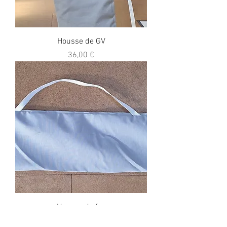
Housse de GV
Prix
36,00 €
Housse de foc
Prix
54,00 €