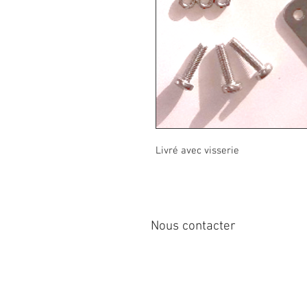
Livré avec visserie
Nous contacter
12 rue de Cornen
44510 Le Pouliguen, France
Tél : 
info@sirena-voile.com