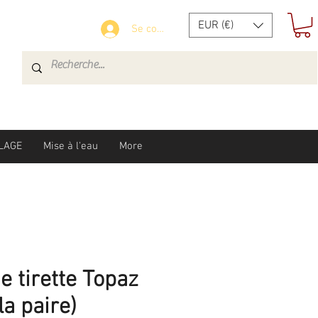
EUR (€)
Se connecter
LAGE
Mise à l'eau
More
e tirette Topaz
la paire)