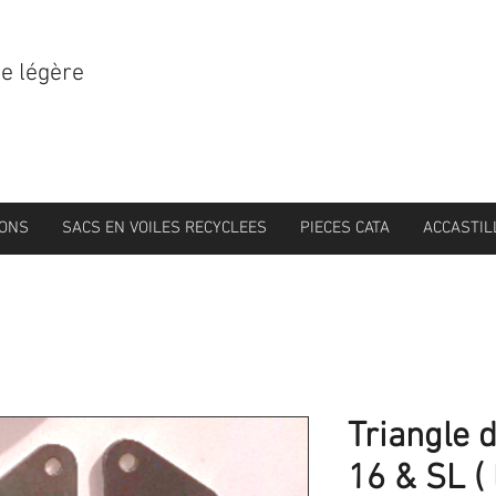
le légère
IONS
SACS EN VOILES RECYCLEES
PIECES CATA
ACCASTIL
Triangle d
16 & SL ( 