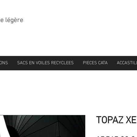
le légère
IONS
SACS EN VOILES RECYCLEES
PIECES CATA
ACCASTIL
TOPAZ X