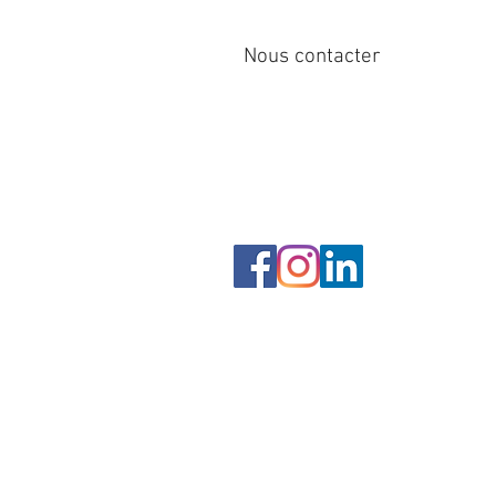
Nous contacter
12 rue de Cornen
44510 Le Pouliguen, France
Tél : 
info@sirena-voile.com