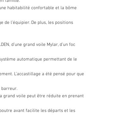
n famille.
G.V.
En solitaire, en équ
une habitabilité confortable et la bôme
gamme permet toutes
Surface de
3.61 
tous les âges.
de l’équipier. De plus, les positions
foc
Enfin, leur coque pl
Surface de
16.38
chocs et au temps a
spi
LDEN, d’une grand voile Mylar, d’un foc
 système automatique permettant de le
Constructi
ment. L’accastillage a été pensé pour que
on
Matériau
polyé
 barreur.
ne tr
la grand voile peut être réduite en prenant
outre avant facilite les départs et les