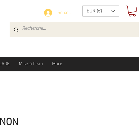
EUR (€)
Se connecter
LAGE
Mise à l'eau
More
ENON