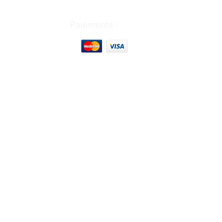
Paiements :
Horaire d'ouverture et fermeture :
Lundi :
9h00-12h30
13h30-17
h30
Mardi : 9h00-12h30
13h30-17
h30
Mercredi: 9h00-12h30
13h30-17h30
Jeudi : 9h00-12h30
13h30-17h00
Vendredi :
9h00-12h30
13h30-17h00
Samedi : Fermé