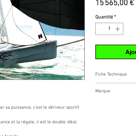
15 565,00 €
Quantité
*
Ajo
Fiche Technique
Caractérist
Marque
iques
Topper
Les dériveurs é
 sa puissance, c’est le dériveur sportif
Longueur
4.50 
La gamme Topper Dé
Poids
118.0
nce et la régate, il est le double idéal,
l'apprentissage, les
pratique de haut ni
Surface de
9.92 