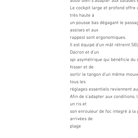
aussi bien s’adapter aux balades e
Le cockpit large et profond offre 
très haute à
un pousse bas dégagant le passage 
assises et aux
rappesl sont ergonomiques.
Il est équipé d’un mât rétreint SE
Dacron et d’un
spi asymétrique qui bénéficie du
hisser et de
sortir le tangon d’un même mouve
tous les
réglages essentiels reviennent au
Afin de s’adapter aux conditions, 
un ris et
son enrouleur de foc integré à la p
arrivées de
plage