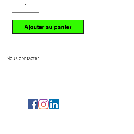
Ajouter au panier
Nous contacter
12 rue de Cornen
44510 Le Pouliguen, France
Tél :
02 40 42 89
89
info@sirena-voile.com
Service client :
Contactez-nous >
Questions Fréquentes >