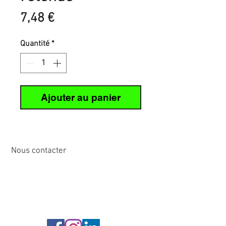
Prix
7,48 €
Quantité
*
Ajouter au panier
Nous contacter
12 rue de Cornen
44510 Le Pouliguen, France
Tél :
02 40 42 89
89
info@sirena-voile.com