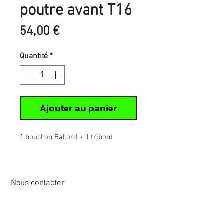
poutre avant T16
Prix
54,00 €
Quantité
*
Ajouter au panier
1 bouchon Babord + 1 tribord
Nous contacter
12 rue de Cornen
44510 Le Pouliguen, France
Tél :
02 40 42 89
89