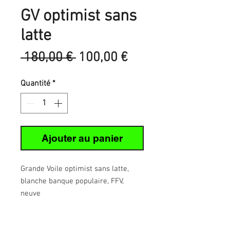
GV optimist sans
latte
Prix
Prix
 180,00 € 
100,00 €
original
promotionnel
Quantité
*
Ajouter au panier
Grande Voile optimist sans latte,
blanche banque populaire, FFV,
neuve