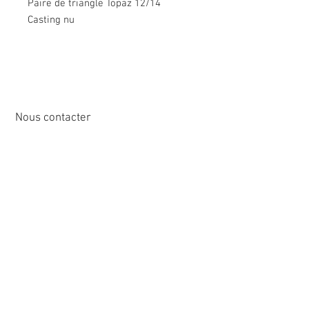
Paire de triangle Topaz 12/14
Casting nu
Nous contacter
12 rue de Cornen
44510 Le Pouliguen, France
Tél :
02 40 42 89
89
info@sirena-voile.com
Service client :
Contactez-nous >
Questions Fréquentes >
Conditions Générales de Vente>