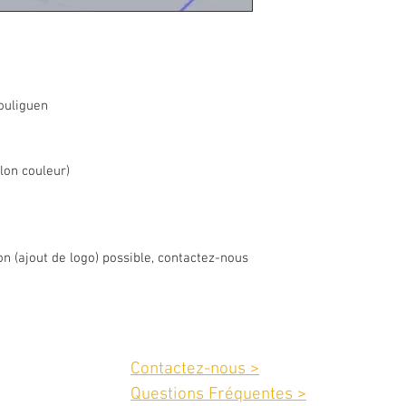
ouliguen
lon couleur)
on (ajout de logo) possible, contactez-nous
Service client :
Contactez-nous >
02 40 42 89 89
Questions Fréquentes >