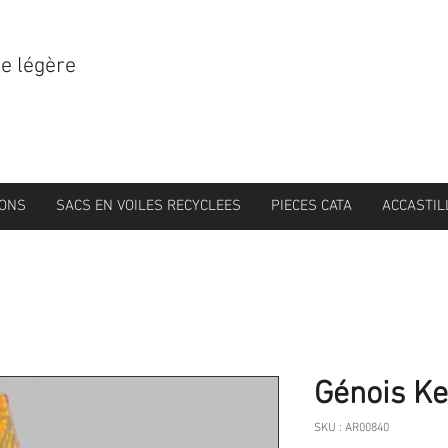
le légère
IONS
SACS EN VOILES RECYCLEES
PIECES CATA
ACCASTIL
Génois Ke
SKU : AR00840