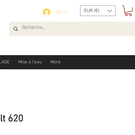
EUR (€)
Se connecter
LAGE
Mise à l'eau
More
lt 620