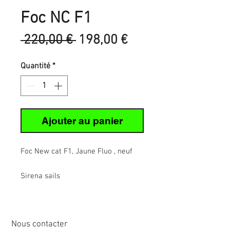
Foc NC F1
Prix
Prix
 220,00 € 
198,00 €
original
promotionnel
Quantité
*
Ajouter au panier
Foc New cat F1, Jaune Fluo , neuf
Sirena sails
Nous contacter