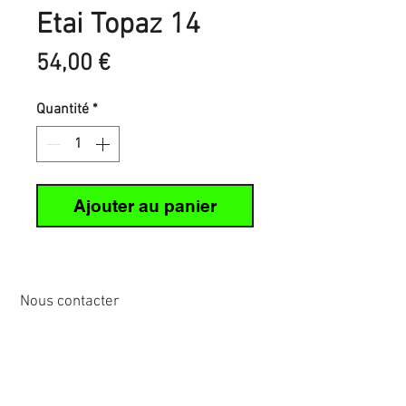
Etai Topaz 14
Prix
54,00 €
Quantité
*
Ajouter au panier
Nous contacter
12 rue de Cornen
44510 Le Pouliguen, France
Tél :
02 40 42 89
89
info@sirena-voile.com