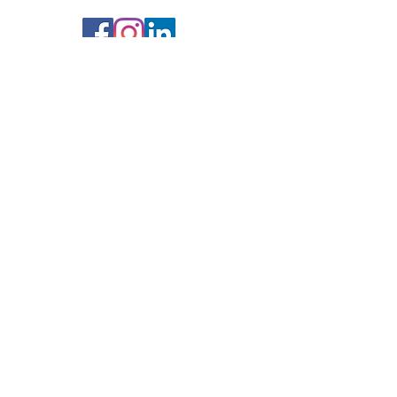
Service client :
Contactez-nous >
Questions Fréquentes >
Conditions Générales de Vente>
Paiements :
Horaire d'ouverture et fermeture :
Lundi :
9h00-12h30
13h30-17
h30
Mardi : 9h00-12h30
13h30-17
h30
Mercredi: 9h00-12h30
13h30-17h30
Jeudi : 9h00-12h30
13h30-17h00