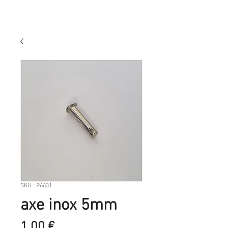
SKU : R6631
axe inox 5mm
Prix
1,00 €