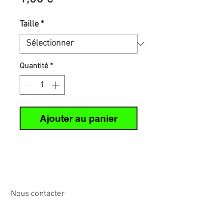
Taille
*
Quantité
*
Ajouter au panier
Nous contacter
12 rue de Cornen
44510 Le Pouliguen, France
Tél :
02 40 42 89