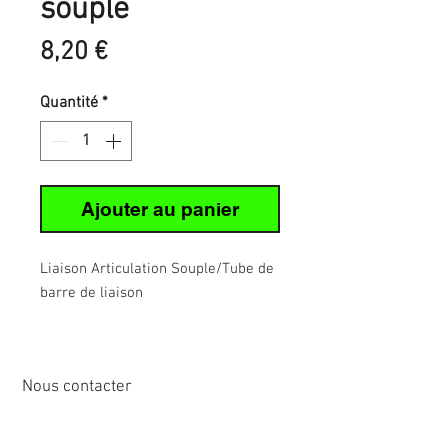
souple
Prix
8,20 €
Quantité
*
Ajouter au panier
Liaison Articulation Souple/Tube de
barre de liaison
Nous contacter
12 rue de Cornen
44510 Le Pouliguen, France
Tél :
02 40 42 89