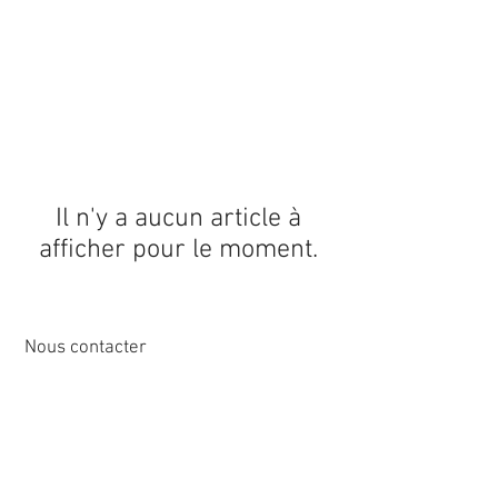
Il n'y a aucun article à
afficher pour le moment.
Nous contacter
12 rue de Cornen
44510 Le Pouliguen, France
Tél :
02 40 42 89
89
info@sirena-voile.com