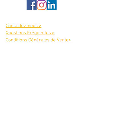
Service client :
Contactez-nous >
Questions Fréquentes >
Conditions Générales de Vente>
Paiements :
Horaire d'ouverture et fermeture :
Lundi :
9h00-12h30
13h30-17
h30
Mardi : 9h00-12h30
13h30-17
h30
Mercredi: 9h00-12h30
13h30-17h30
Jeudi : 9h00-12h30
13h30-17h00
Vendredi :
9h00-12h30