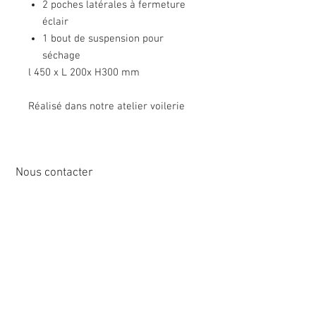
2 poches latérales à fermeture
éclair
1 bout de suspension pour
séchage
l 450 x L 200x H300 mm
Réalisé dans notre atelier voilerie
Nous contacter
12 rue de Cornen
44510 Le Pouliguen, France
Tél :
02 40 42 89
89
info@sirena-voile.com
Service client :