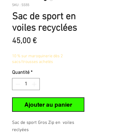
SKU : SS55
Sac de sport en
voiles recyclées
Prix
45,00 €
10 % sur maroquinerie dès 2
sacs/trousses achetés
Quantité
*
Ajouter au panier
Sac de sport Gros Zip en voiles
reclyées