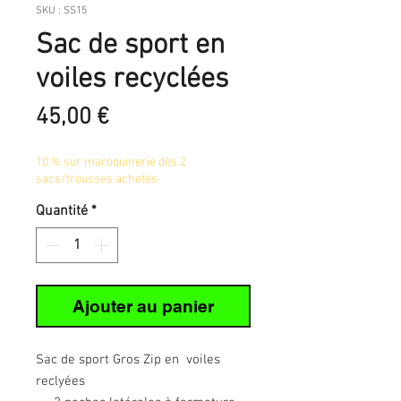
SKU : SS15
Sac de sport en
voiles recyclées
Prix
45,00 €
10 % sur maroquinerie dès 2
sacs/trousses achetés
Quantité
*
Ajouter au panier
Sac de sport Gros Zip en voiles
reclyées