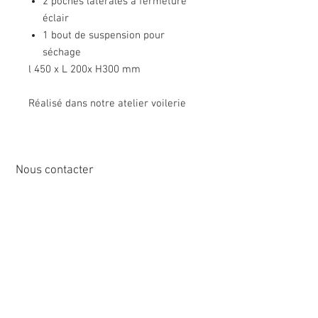
2 poches latérales à fermeture
éclair
1 bout de suspension pour
séchage
l 450 x L 200x H300 mm
Réalisé dans notre atelier voilerie
Nous contacter
12 rue de Cornen
44510 Le Pouliguen, France
Tél :
02 40 42 89
89
info@sirena-voile.com
Service client :