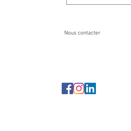
Nous contacter
12 rue de Cornen
44510 Le Pouliguen, France
Tél : 
info@sirena-voile.com