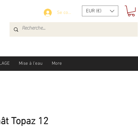
EUR (€)
Se connecter
LAGE
Mise à l'eau
More
ât Topaz 12