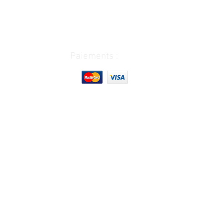
Paiements :
Horaire d'ouverture et fermeture :
Lundi :
9h00-12h30
13h30-17
h30
Mardi : 9h00-12h30
13h30-17
h30
Mercredi: 9h00-12h30
13h30-17h30
Jeudi : 9h00-12h30
13h30-17h00
Vendredi :
9h00-12h30