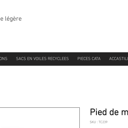
le légère
IONS
SACS EN VOILES RECYCLEES
PIECES CATA
ACCASTIL
Pied de m
SKU : TC239