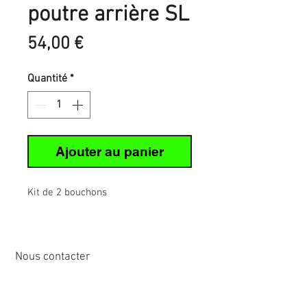
poutre arrière SL
Prix
54,00 €
Quantité
*
Ajouter au panier
Kit de 2 bouchons
Nous contacter
12 rue de Cornen
44510 Le Pouliguen, France
Tél :
02 40 42 89
89