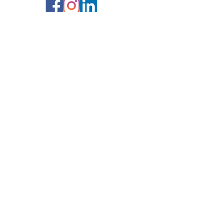
Service client :
Contactez-nous >
Questions Fréquentes >
Conditions Générales de Vente>
Paiements :
Horaire d'ouverture et fermeture :
Lundi :
9h00-12h30
13h30-17
h30
Mardi : 9h00-12h30
13h30-17
h30
Mercredi: 9h00-12h30
13h30-17h30
Jeudi : 9h00-12h30
13h30-17h00
Vendredi :
9h00-12h30
13h30-17h00