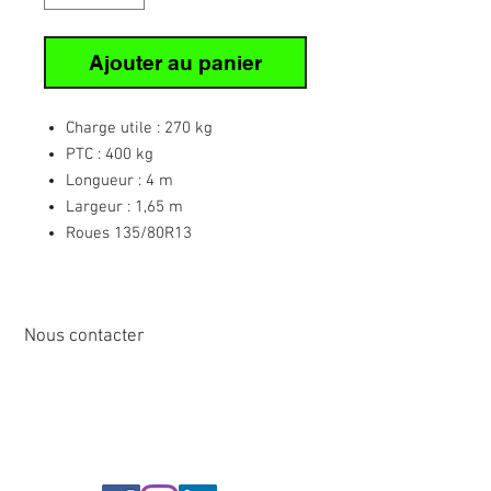
Ajouter au panier
Charge utile : 270 kg
PTC : 400 kg
Longueur : 4 m
Largeur : 1,65 m
Roues 135/80R13
Nous contacter
12 rue de Cornen
44510 Le Pouliguen, France
Tél :
02 40 42 89
89
info@sirena-voile.com