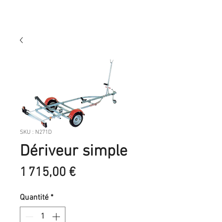
SKU : N271D
Dériveur simple
Prix
1 715,00 €
Quantité
*