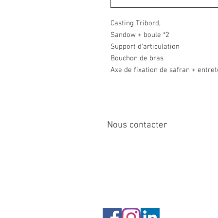
Casting Tribord,
Sandow + boule *2
Support d'articulation
Bouchon de bras
Axe de fixation de safran + entret
Nous contacter
12 rue de Cornen
44510 Le Pouliguen, France
Tél : 
info@sirena-voile.com