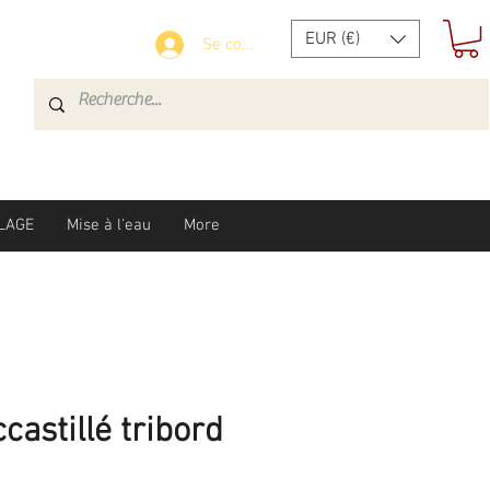
EUR (€)
Se connecter
LAGE
Mise à l'eau
More
castillé tribord