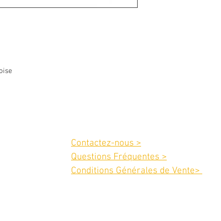
oise
Service client :
Contactez-nous >
02 40 42 89 89
Questions Fréquentes >
Conditions Générales de Vente>