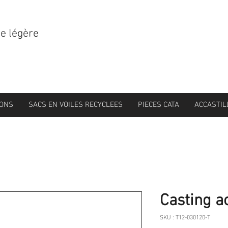
le légère
IONS
SACS EN VOILES RECYCLEES
PIECES CATA
ACCASTIL
Casting ac
SKU : T12-030120-T